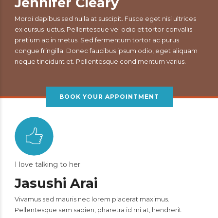
Jennifer Cleary
Morbi dapibus sed nulla at suscipit. Fusce eget nisi ultrices
ex cursus luctus. Pellentesque vel odio et tortor convallis
pretium ac in metus. Sed fermentum tortor ac purus
congue fringilla. Donec faucibus ipsum odio, eget aliquam
neque tincidunt et. Pellentesque condimentum varius.
BOOK YOUR APPOINTMENT
I love talking to her
Jasushi Arai
Vivamus sed mauris nec lorem placerat maximus.
Pellentesque sem sapien, pharetra id mi at, hendrerit