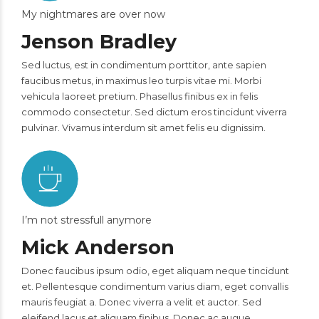
My nightmares are over now
Jenson Bradley
Sed luctus, est in condimentum porttitor, ante sapien
faucibus metus, in maximus leo turpis vitae mi. Morbi
vehicula laoreet pretium. Phasellus finibus ex in felis
commodo consectetur. Sed dictum eros tincidunt viverra
pulvinar. Vivamus interdum sit amet felis eu dignissim.
I’m not stressfull anymore
Mick Anderson
Donec faucibus ipsum odio, eget aliquam neque tincidunt
et. Pellentesque condimentum varius diam, eget convallis
mauris feugiat a. Donec viverra a velit et auctor. Sed
eleifend lacus et aliquam finibus. Donec ac augue